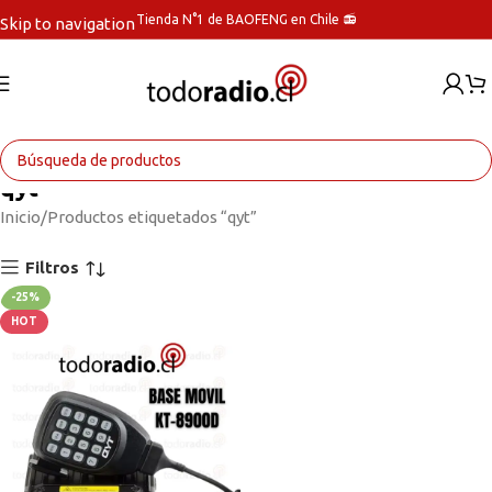
Tienda N°1 de BAOFENG en Chile 📻
Skip to navigation
Skip to main content
qyt
Inicio
Productos etiquetados “qyt”
Filtros
-25%
HOT