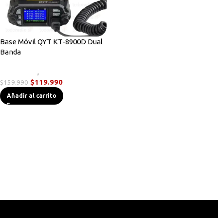
Base Móvil QYT KT-8900D Dual
Banda
Novedades
,
Radios Base/Móvil
$
119.990
$
159.990
Añadir al carrito