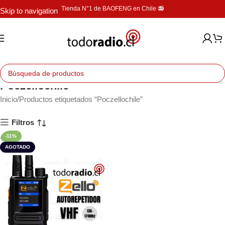
Tienda N°1 de BAOFENG en Chile 📻
Skip to navigation
Skip to main content
Poczellochile
Inicio
Productos etiquetados “Poczellochile”
Filtros
-11%
AGOTADO