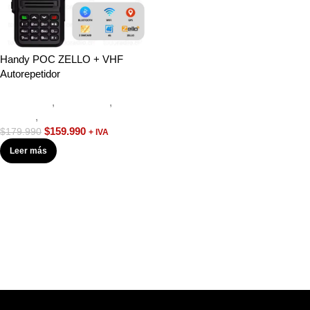
Handy POC ZELLO + VHF
Autorepetidor
Equipos HF
,
Novedades
,
Radios
Handys
,
Walkies POC
$
159.990
$
179.990
+ IVA
Leer más