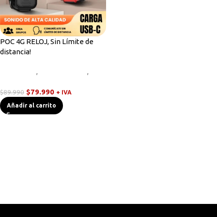
POC 4G RELOJ, Sin Límite de
distancia!
Equipos HF
,
Radios Handys
,
Walkies POC
$
79.990
$
89.990
+ IVA
Añadir al carrito