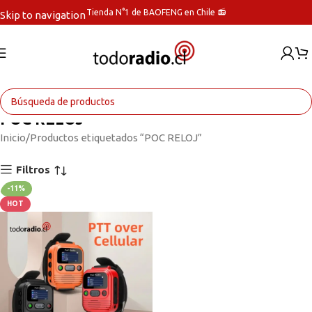
Tienda N°1 de BAOFENG en Chile 📻
Skip to navigation
Skip to main content
POC RELOJ
Inicio
Productos etiquetados “POC RELOJ”
Filtros
-11%
HOT