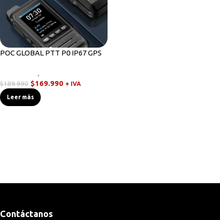
POC GLOBAL PTT P0 IP67 GPS
Novedades
,
Walkies POC
$
169.990
$
189.990
+ IVA
Leer más
Contáctanos