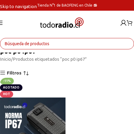
Tienda N°1 de BAOFENG en Chile 📻
Skip to navigation
Skip to main content
poc p0 ip67
Inicio
Productos etiquetados “poc p0 ip67”
Filtros
-11%
AGOTADO
HOT