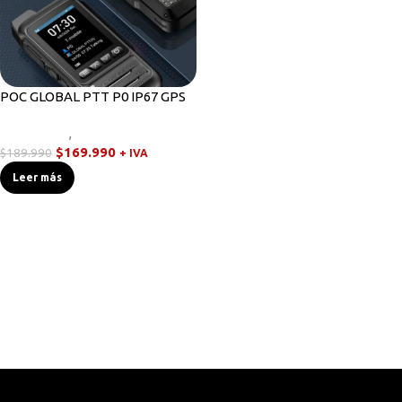
POC GLOBAL PTT P0 IP67 GPS
Novedades
,
Walkies POC
$
169.990
$
189.990
+ IVA
Leer más