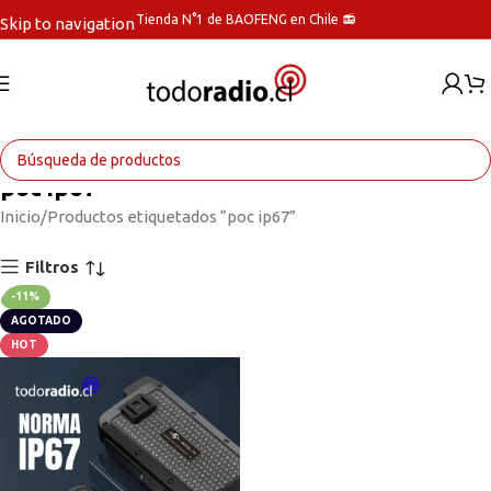
Tienda N°1 de BAOFENG en Chile 📻
Skip to navigation
Skip to main content
poc ip67
Inicio
Productos etiquetados “poc ip67”
Filtros
-11%
AGOTADO
HOT