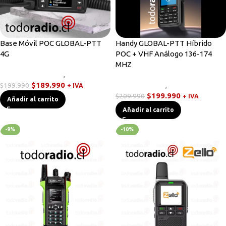
Base Móvil POC GLOBAL-PTT
Handy GLOBAL-PTT Híbrido
4G
POC + VHF Análogo 136-174
MHZ
Radios Base/Móvil
,
Walkies POC
$
189.990
Radios Handys
,
Walkies POC
$
199.990
+ IVA
$
199.990
$
209.990
+ IVA
Añadir al carrito
Añadir al carrito
-9%
-10%