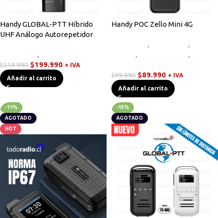
Handy GLOBAL-PTT Híbrido
Handy POC Zello Mini 4G
UHF Análogo Autorepetidor
Equipos HF
,
Novedades
,
Radios
Novedades
,
Walkies POC
Handys
,
Sin categorizar
,
Walkies
$
199.990
POC
$
219.990
+ IVA
$
89.990
$
99.990
+ IVA
Añadir al carrito
Añadir al carrito
-11%
-15%
AGOTADO
AGOTADO
HOT