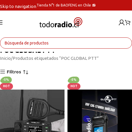
Tienda N°1 de BAOFENG en Chile 📻
Skip to navigation
Skip to main content
POC GLOBAL PTT
Inicio
Productos etiquetados “POC GLOBAL PTT”
Filtros
-5%
-5%
HOT
HOT