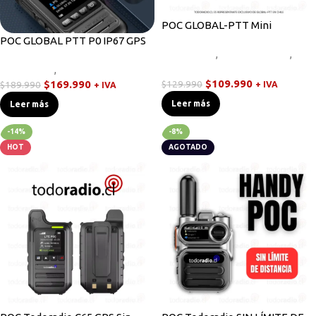
POC GLOBAL-PTT Mini
POC GLOBAL PTT P0 IP67 GPS
Novedades
,
Radios Handys
,
Walkies POC
Novedades
,
Walkies POC
$
109.990
$
169.990
$
129.990
$
189.990
+ IVA
+ IVA
Leer más
Leer más
-14%
-8%
HOT
AGOTADO