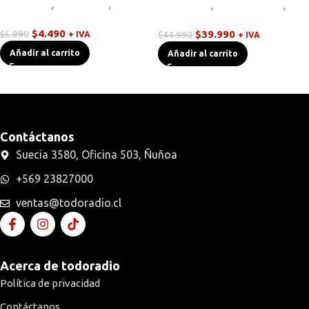
Equipos HF
,
Novedades
,
Walkies
Novedades
,
Radios Handys
,
POC
Walkies POC
$
4.490
$
5.990
$
39.990
$
44.990
+ IVA
+ IVA
Añadir al carrito
Añadir al carrito
Contáctanos
Suecia 3580, Oficina 503, Ñuñoa
+569 23827000
ventas@todoradio.cl
Acerca de todoradio
Política de privacidad
Contáctanos