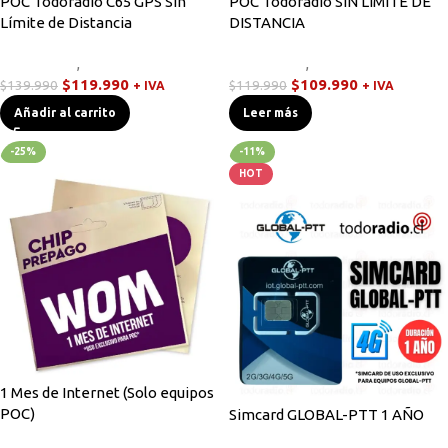
POC Todoradio C65 GPS Sin
POC Todoradio SIN LÍMITE DE
Límite de Distancia
DISTANCIA
Novedades
,
Walkies POC
Novedades
,
Walkies POC
$
119.990
$
109.990
$
139.990
$
119.990
+ IVA
+ IVA
Añadir al carrito
Leer más
-25%
-11%
HOT
1 Mes de Internet (Solo equipos
POC)
Simcard GLOBAL-PTT 1 AÑO