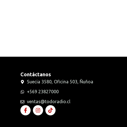
Radios Handys
Sin categorizar
Transmisores FM
Walkies POC
Contáctanos
Suecia 3580, Oficina 503, Ñuñoa
+569 23827000
ventas@todoradio.cl