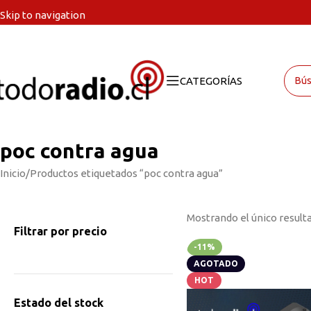
Skip to navigation
Skip to main content
CATEGORÍAS
poc contra agua
Inicio
Productos etiquetados “poc contra agua”
Mostrando el único result
Filtrar por precio
-11%
AGOTADO
HOT
Estado del stock