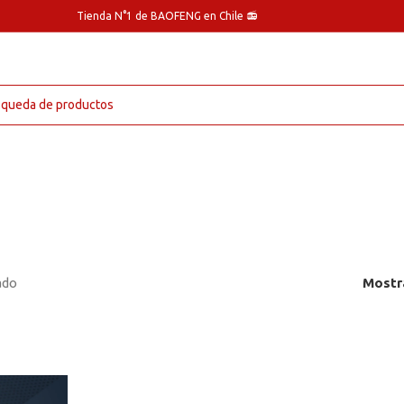
Tienda N°1 de BAOFENG en Chile 📻
ado
Mostr