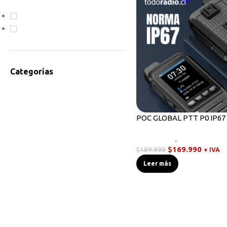
En oferta
Disponible
Categorías
Accesorios Radios
Antenas
Bodycam
POC GLOBAL PTT P0 IP67
Cables de Programación
Novedades
,
Walkies POC
Equipos HF
$
169.990
$
189.990
+ IVA
Instrumentos de Medición
Leer más
Linternas Tácticas
Micrófonos Parlante
Novedades
Otros
Radios Base/Móvil
Radios DMR