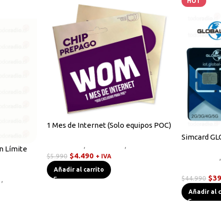
HOT
1 Mes de Internet (Solo equipos POC)
Simcard G
Equipos HF
,
Novedades
,
Walkies POC
n Límite
$
4.490
$
5.990
+ IVA
Novedades
POC
Añadir al carrito
$
39
$
44.990
s
,
Walkies
Añadir al 