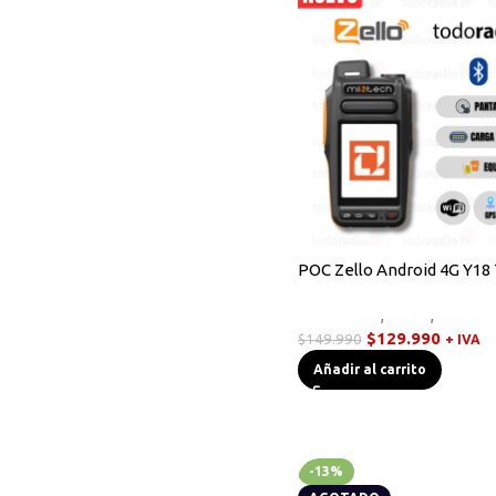
Radios Handys
Sin categorizar
Transmisores FM
Walkies POC
POC Zello Android 4G Y18
Equipos HF
,
Otros
,
Walkie
$
129.990
$
149.990
+ IVA
Añadir al carrito
-13%