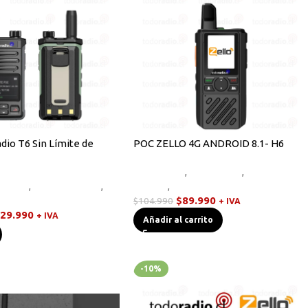
io T6 Sin Límite de
POC ZELLO 4G ANDROID 8.1- H6
Equipos HF
,
Novedades
,
Radios
,
Otros
,
Radios Handys
,
Handys
,
Walkies POC
C
$
89.990
$
104.990
+ IVA
29.990
+ IVA
Añadir al carrito
-10%