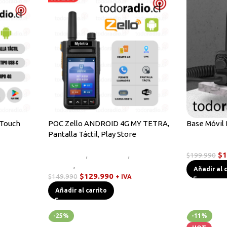
 Touch
POC Zello ANDROID 4G MY TETRA,
Base Móvil
Pantalla Táctil, Play Store
s POC
Radios Bas
Equipos HF
,
Novedades
,
Radios
$
1
$
199.990
Handys
,
Walkies POC
Añadir al 
$
129.990
$
149.990
+ IVA
Añadir al carrito
-25%
-11%