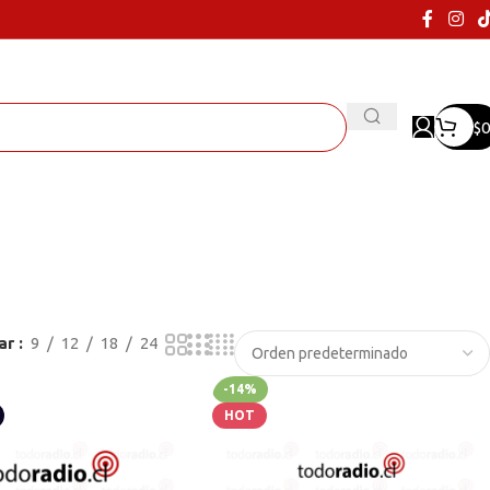
$
0
ar
9
12
18
24
-14%
HOT