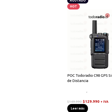
AGOTADO
HOT
POC Todoradio C98 GPS Si
de Distancia
Novedades
,
Radios Handy
POC
$
129.990
$
149.990
+ IVA
Leer más