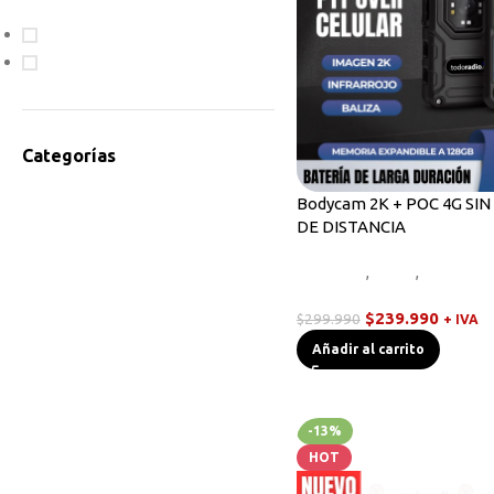
En oferta
Disponible
Categorías
Accesorios Radios
Bodycam 2K + POC 4G SIN
DE DISTANCIA
Antenas
Bodycam
Bodycam
,
Otros
,
Radios H
Cables de Programación
Walkies POC
Equipos HF
$
239.990
$
299.990
+ IVA
Instrumentos de Medición
Añadir al carrito
Linternas Tácticas
Micrófonos Parlante
Novedades
-13%
Otros
HOT
Radios Base/Móvil
Radios DMR