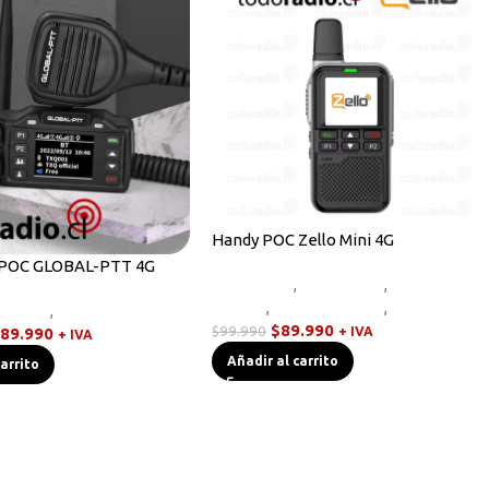
Handy POC Zello Mini 4G
 POC GLOBAL-PTT 4G
Equipos HF
,
Novedades
,
Radios
Handys
,
Sin categorizar
,
Walkies POC
e/Móvil
,
Walkies POC
$
89.990
$
99.990
89.990
+ IVA
+ IVA
Añadir al carrito
carrito