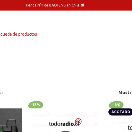
Tienda N°1 de BAOFENG en Chile 📻
os
Mostr
-13%
-13%
AGOTADO