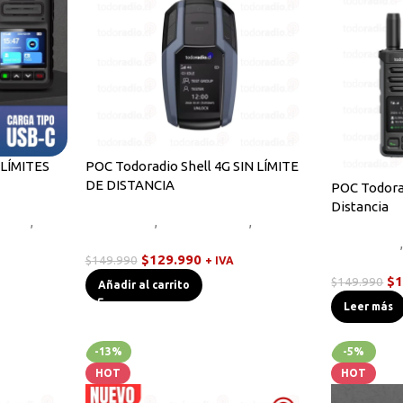
 LÍMITES
POC Todoradio Shell 4G SIN LÍMITE
DE DISTANCIA
POC Todorad
Distancia
andys
,
Novedades
,
Radios Handys
,
Walkies
POC
Novedades
$
129.990
$
149.990
+ IVA
Walkies PO
$
1
$
149.990
Añadir al carrito
Leer más
-13%
-5%
HOT
HOT