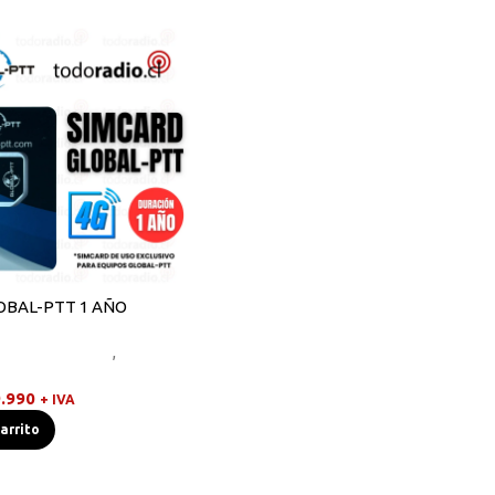
LOBAL-PTT 1 AÑO
,
Radios Handys
,
Walkies
.990
+ IVA
carrito