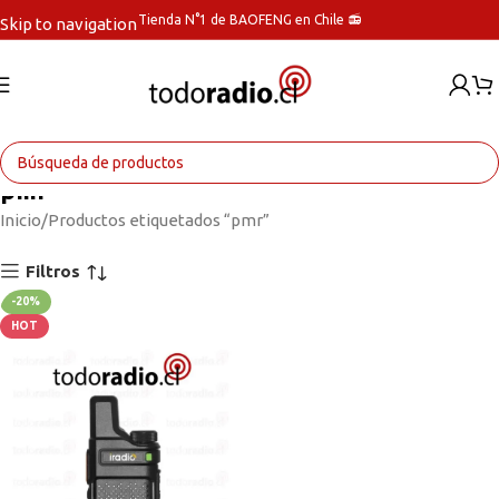
Tienda N°1 de BAOFENG en Chile 📻
Skip to navigation
Skip to main content
pmr
Inicio
Productos etiquetados “pmr”
Filtros
-20%
HOT