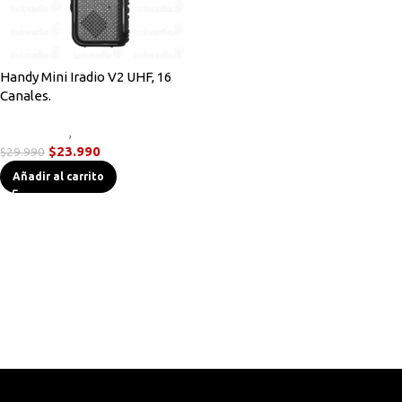
Handy Mini Iradio V2 UHF, 16
Canales.
Novedades
,
Radios Handys
$
23.990
$
29.990
Añadir al carrito