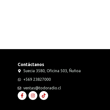
Radios Handys
Sin categorizar
Transmisores FM
Walkies POC
Contáctanos
Suecia 3580, Oficina 503, Ñuñoa
+569 23827000
ventas@todoradio.cl