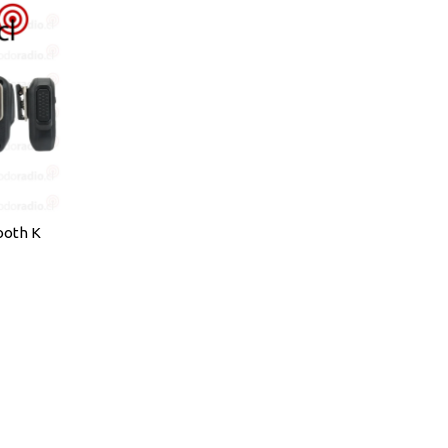
ooth K
onos