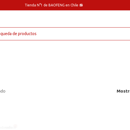
Tienda N°1 de BAOFENG en Chile 📻
ado
Mostr