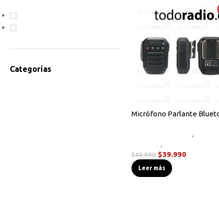
En oferta
Disponible
Categorías
Accesorios Radios
Antenas
Bodycam
Micrófono Parlante Bluet
Cables de Programación
Accesorios Radios
,
Micróf
Equipos HF
Parlante
,
Novedades
Instrumentos de Medición
$
39.990
$
49.990
Linternas Tácticas
Leer más
Micrófonos Parlante
Novedades
Otros
Radios Base/Móvil
Radios DMR