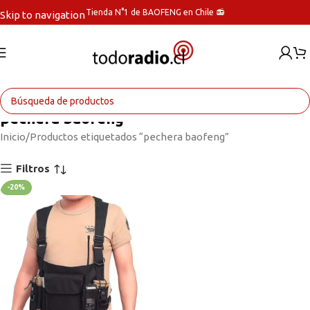
Tienda N°1 de BAOFENG en Chile 📻
Skip to navigation
Skip to main content
pechera baofeng
Inicio
Productos etiquetados “pechera baofeng”
Filtros
-20%