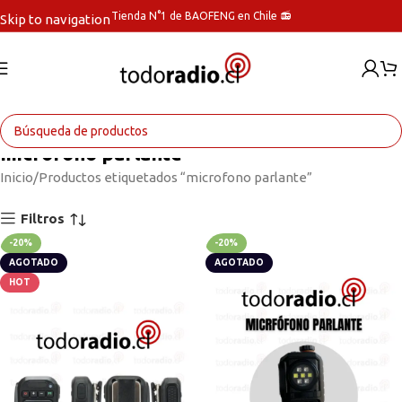
Tienda N°1 de BAOFENG en Chile 📻
Skip to navigation
Skip to main content
microfono parlante
Inicio
Productos etiquetados “microfono parlante”
Filtros
-20%
-20%
AGOTADO
AGOTADO
HOT