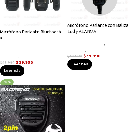
Micrófono Parlante con Baliza
Led y ALARMA
Micrófono Parlante Bluetooth
K
Accesorios Radios
,
Micrófonos
Parlante
,
Novedades
Accesorios Radios
,
Micrófonos
$
39.990
Parlante
,
Novedades
$
49.990
$
39.990
$
49.990
Leer más
Leer más
-15%