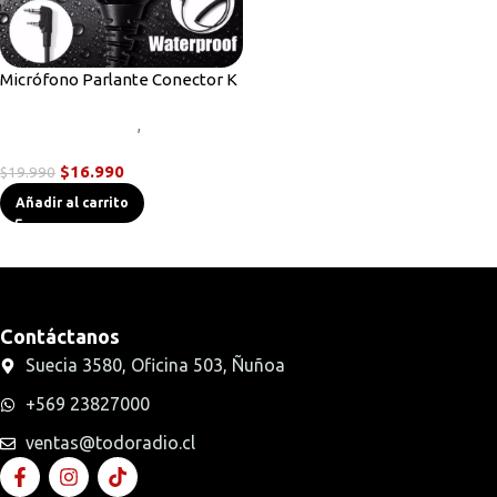
Micrófono Parlante Conector K
Accesorios Radios
,
Micrófonos
Parlante
$
16.990
$
19.990
Añadir al carrito
Contáctanos
Suecia 3580, Oficina 503, Ñuñoa
+569 23827000
ventas@todoradio.cl