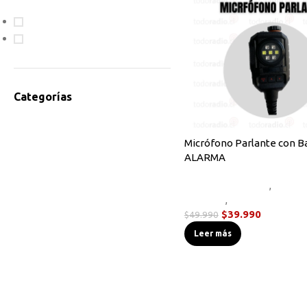
En oferta
Disponible
Categorías
Accesorios Radios
Antenas
Micrófono Parlante con Ba
ALARMA
Bodycam
Cables de Programación
Accesorios Radios
,
Micróf
Equipos HF
Parlante
,
Novedades
Instrumentos de Medición
$
39.990
$
49.990
Linternas Tácticas
Leer más
Micrófonos Parlante
Novedades
Otros
Radios Base/Móvil
Radios DMR