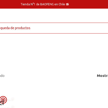
Tienda N°1 de BAOFENG en Chile 📻
ado
Mostr