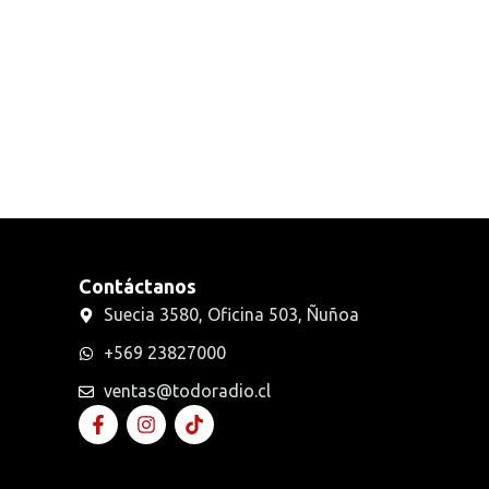
Radios Handys
Sin categorizar
Transmisores FM
Walkies POC
Contáctanos
Suecia 3580, Oficina 503, Ñuñoa
+569 23827000
ventas@todoradio.cl