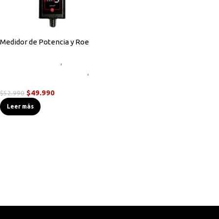
Medidor de Potencia y Roe
Accesorios Radios
,
Instrumentos de Medición
,
Radios Handys
$
49.990
$
52.990
Leer más