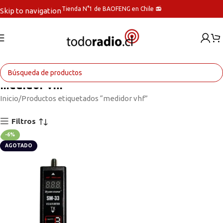
Tienda N°1 de BAOFENG en Chile 📻
Skip to navigation
Skip to main content
medidor vhf
Inicio
Productos etiquetados “medidor vhf”
Filtros
-6%
AGOTADO