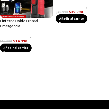
Linternas Tácticas
,
Novedades
$
39.990
$
49.990
Añadir al carrito
Linterna Doble Frontal
Emergencia
Linternas Tácticas
,
Novedades
$
14.990
$
19.990
Añadir al carrito