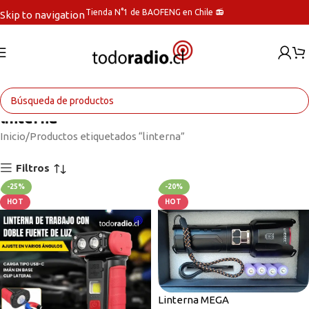
Tienda N°1 de BAOFENG en Chile 📻
Skip to navigation
Skip to main content
linterna
Inicio
Productos etiquetados “linterna”
Filtros
-25%
-20%
HOT
HOT
Linterna MEGA