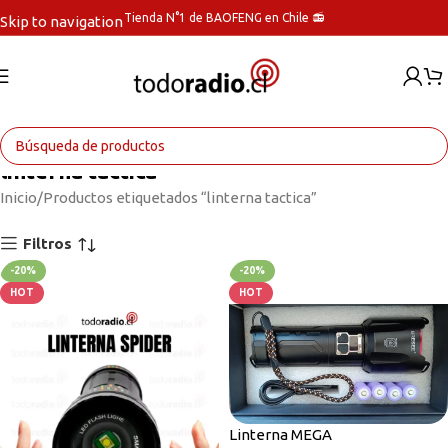
Tienda N°1 de BAOFENG en Chile 📻
Skip to navigation
Skip to main content
linterna tactica
Inicio
Productos etiquetados “linterna tactica”
Filtros
-20%
-20%
HOT
HOT
Linterna MEGA