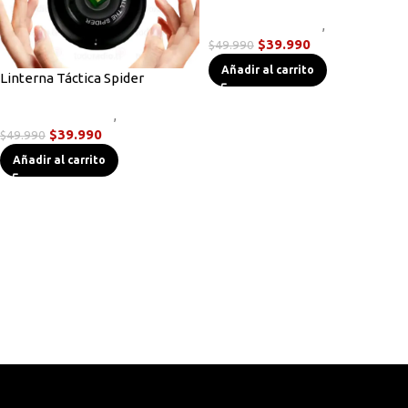
Linternas Tácticas
,
Novedades
$
39.990
$
49.990
Añadir al carrito
Linterna Táctica Spider
Linternas Tácticas
,
Novedades
$
39.990
$
49.990
Añadir al carrito