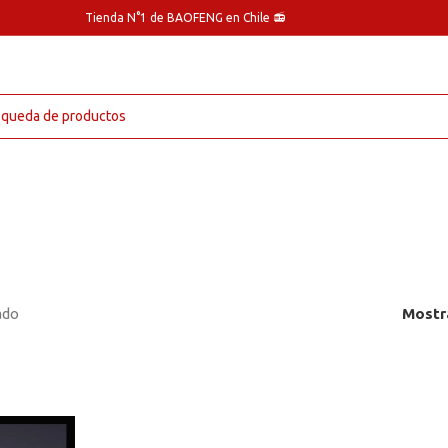
Tienda N°1 de BAOFENG en Chile 📻
ado
Mostr