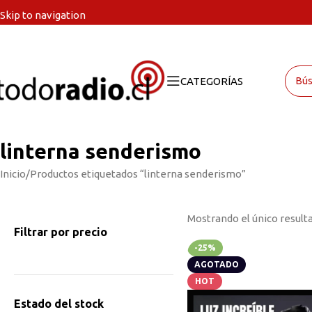
Skip to navigation
Skip to main content
CATEGORÍAS
linterna senderismo
Inicio
Productos etiquetados “linterna senderismo”
Mostrando el único result
Filtrar por precio
-25%
AGOTADO
HOT
Estado del stock