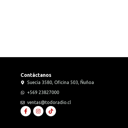
Radios Handys
Sin categorizar
Transmisores FM
Walkies POC
Contáctanos
Suecia 3580, Oficina 503, Ñuñoa
+569 23827000
ventas@todoradio.cl