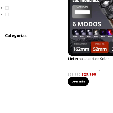
En oferta
Disponible
Categorías
Accesorios Radios
Antenas
Bodycam
Linterna LaserLed Solar
Cables de Programación
Linternas Tácticas
,
Noved
Equipos HF
$
29.990
$
39.990
Instrumentos de Medición
Leer más
Linternas Tácticas
Micrófonos Parlante
Novedades
Otros
Radios Base/Móvil
Radios DMR