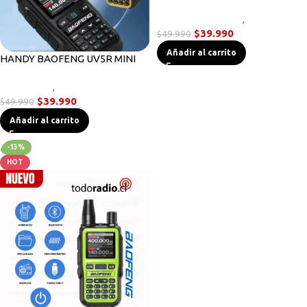
Linternas Tácticas
,
Novedades
$
39.990
$
49.990
Añadir al carrito
HANDY BAOFENG UV5R MINI
Novedades
,
Radios Handys
$
39.990
$
49.990
Añadir al carrito
-13%
HOT