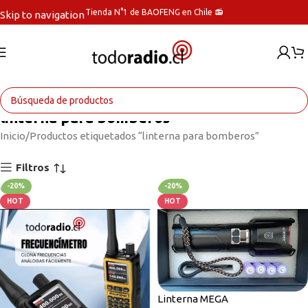
Tienda N°1 de BAOFENG en Chile 📻
Skip to navigation
Skip to main content
linterna para bomberos
Inicio
Productos etiquetados “linterna para bomberos”
Filtros
-20%
-20%
HOT
HOT
Linterna MEGA