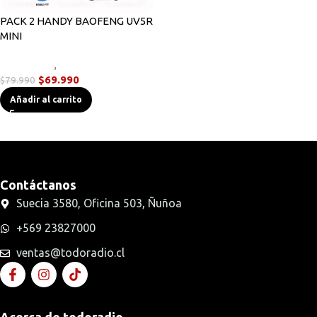
PACK 2 HANDY BAOFENG UV5R
MINI
Novedades
,
Radios Handys
$
69.990
$
79.990
Añadir al carrito
Contáctanos
Suecia 3580, Oficina 503, Ñuñoa
+569 23827000
ventas@todoradio.cl