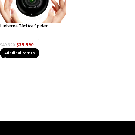
Linterna Táctica Spider
Linternas Tácticas
,
Novedades
$
39.990
$
49.990
Añadir al carrito