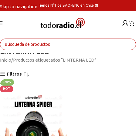
Tienda N°1 de BAOFENG en Chile 📻
Skip to navigation
Skip to main content
LINTERNA LED
Inicio
Productos etiquetados “LINTERNA LED”
Filtros
-20%
HOT