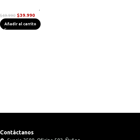
Linternas Tácticas
,
Novedades
$
39.990
$
49.990
Añadir al carrito
Contáctanos