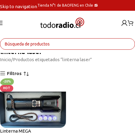
Tienda N°1 de BAOFENG en Chile 📻
Skip to navigation
Skip to main content
linterna laser
Inicio
Productos etiquetados “linterna laser”
Filtros
-20%
HOT
Linterna MEGA