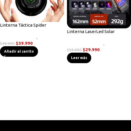
Linterna Táctica Spider
Linterna LaserLed Solar
Linternas Tácticas
,
Novedades
$
39.990
$
49.990
Linternas Tácticas
,
Novedades
$
29.990
$
39.990
Añadir al carrito
Leer más