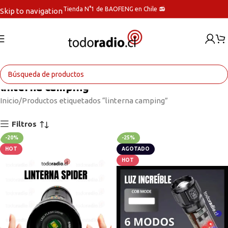
Tienda N°1 de BAOFENG en Chile 📻
Skip to navigation
Skip to main content
linterna camping
Inicio
Productos etiquetados “linterna camping”
Filtros
-20%
-25%
HOT
AGOTADO
HOT