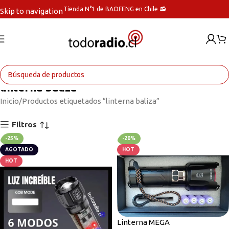
Tienda N°1 de BAOFENG en Chile 📻
Skip to navigation
Skip to main content
linterna baliza
Inicio
Productos etiquetados “linterna baliza”
Filtros
-25%
-20%
AGOTADO
HOT
HOT
Linterna MEGA