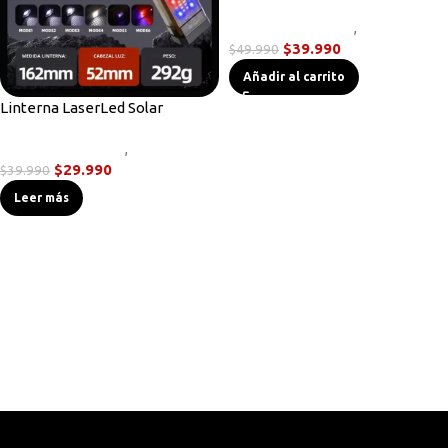
Linternas Tácticas
,
Novedades
$
39.990
$
49.990
Añadir al carrito
Linterna LaserLed Solar
Linternas Tácticas
,
Novedades
$
29.990
$
39.990
Leer más