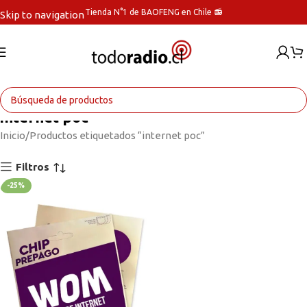
Tienda N°1 de BAOFENG en Chile 📻
Skip to navigation
Skip to main content
internet poc
Inicio
Productos etiquetados “internet poc”
Filtros
-25%