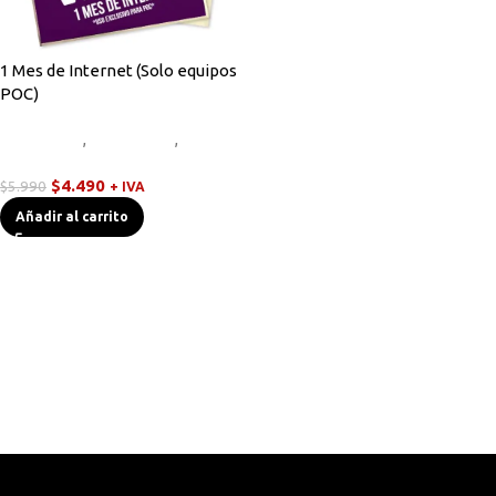
1 Mes de Internet (Solo equipos
POC)
Equipos HF
,
Novedades
,
Walkies
POC
$
4.490
$
5.990
+ IVA
Añadir al carrito