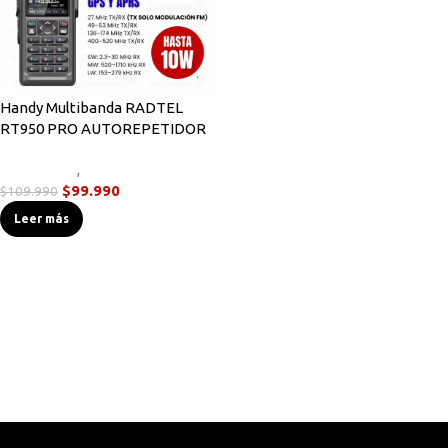
Handy Multibanda RADTEL
RT950 PRO AUTOREPETIDOR
Novedades
,
Radios Handys
$
99.990
$
109.990
Leer más