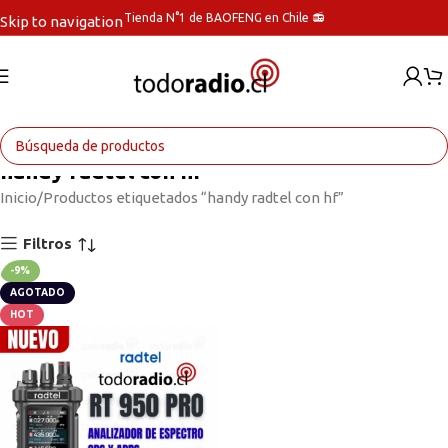
Tienda N°1 de BAOFENG en Chile 📻
Skip to navigation
Skip to main content
handy radtel con hf
Inicio
Productos etiquetados “handy radtel con hf”
Filtros
-9%
AGOTADO
HOT