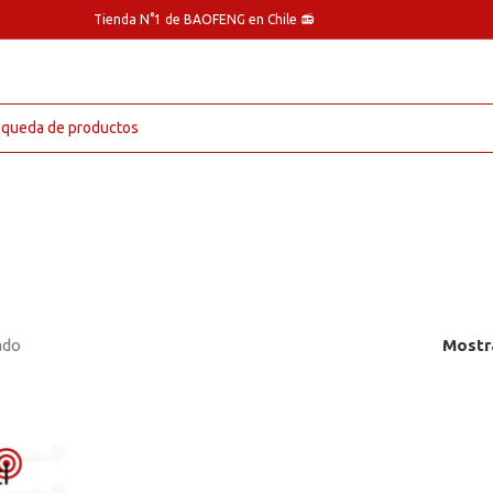
Tienda N°1 de BAOFENG en Chile 📻
ado
Mostr