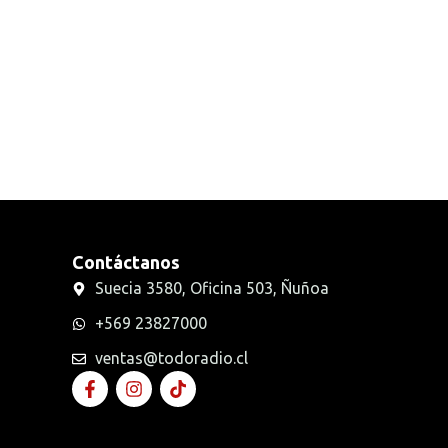
Radios Handys
Sin categorizar
Transmisores FM
Walkies POC
Contáctanos
Suecia 3580, Oficina 503, Ñuñoa
+569 23827000
ventas@todoradio.cl