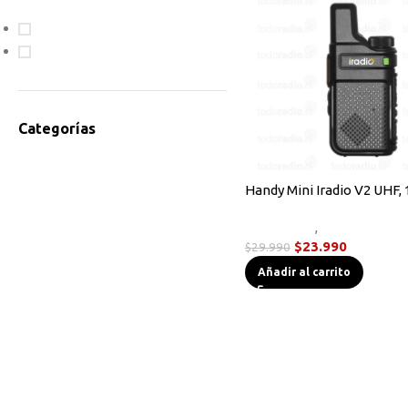
En oferta
Disponible
Categorías
Accesorios Radios
Antenas
Handy Mini Iradio V2 UHF, 
Bodycam
Novedades
,
Radios Handy
Cables de Programación
$
23.990
$
29.990
Equipos HF
Añadir al carrito
Instrumentos de Medición
Linternas Tácticas
Micrófonos Parlante
Novedades
Otros
Radios Base/Móvil
Radios DMR