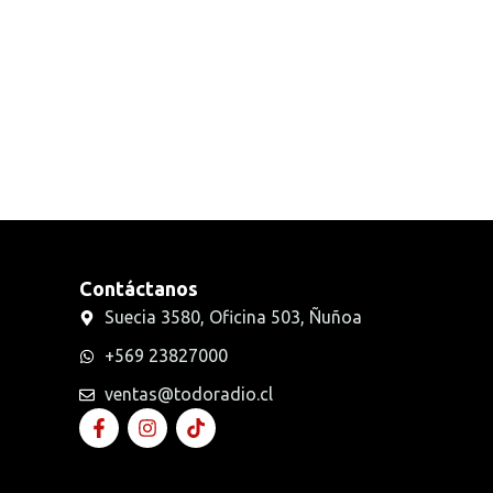
Radios Handys
Sin categorizar
Transmisores FM
Walkies POC
Contáctanos
Suecia 3580, Oficina 503, Ñuñoa
+569 23827000
ventas@todoradio.cl