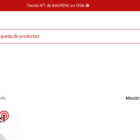
Tienda N°1 de BAOFENG en Chile 📻
ado
Mostr