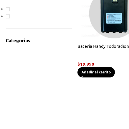
En oferta
Disponible
Categorías
Batería Handy Todoradio 
Accesorios Radios
Accesorios Radios
Antenas
$
19.990
Bodycam
Añadir al carrito
Cables de Programación
Equipos HF
Instrumentos de Medición
Linternas Tácticas
Micrófonos Parlante
Novedades
Otros
Radios Base/Móvil
Radios DMR