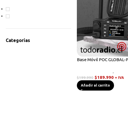
En oferta
Disponible
Categorías
Accesorios Radios
Antenas
Base Móvil POC GLOBAL-
Bodycam
Radios Base/Móvil
,
Walki
Cables de Programación
$
189.990
$
199.990
+ IVA
Equipos HF
Añadir al carrito
Instrumentos de Medición
Linternas Tácticas
Micrófonos Parlante
Novedades
Otros
Radios Base/Móvil
Radios DMR