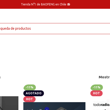
Tienda N°1 de BAOFENG en Chile 📻
s
Mostr
-11%
-11%
AGOTADO
HOT
HOT