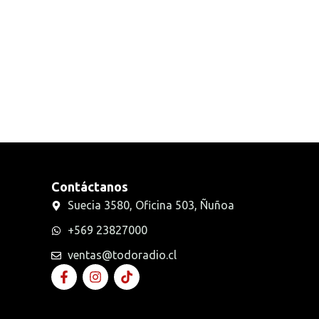
Radios Handys
Sin categorizar
Transmisores FM
Walkies POC
Contáctanos
Suecia 3580, Oficina 503, Ñuñoa
+569 23827000
ventas@todoradio.cl