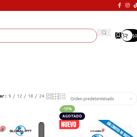
$
0
ar
9
12
18
24
-15%
AGOTADO