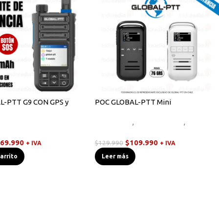
L-PTT G9 CON GPS y
POC GLOBAL-PTT Mini
Novedades
,
Radios Handys
,
Walkies
,
Walkies POC
POC
69.990
$
109.990
$
129.990
+ IVA
+ IVA
carrito
Leer más