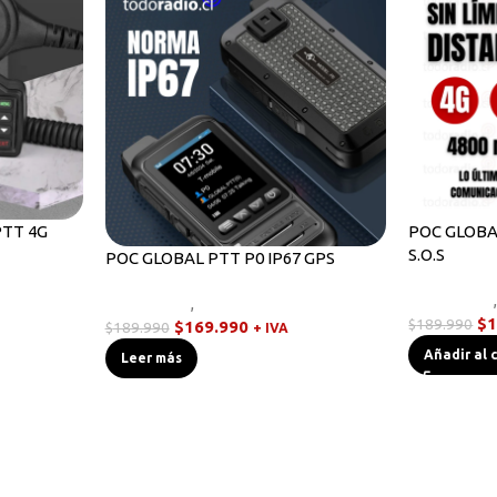
PTT 4G
POC GLOBA
S.O.S
POC GLOBAL PTT P0 IP67 GPS
es POC
Novedades
Novedades
,
Walkies POC
$
1
$
189.990
$
169.990
$
189.990
+ IVA
Añadir al 
Leer más