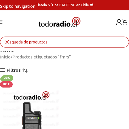
Tienda N°1 de BAOFENG en Chile 📻
Skip to navigation
Skip to main content
fmrs
Inicio
Productos etiquetados “fmrs”
Filtros
-20%
HOT