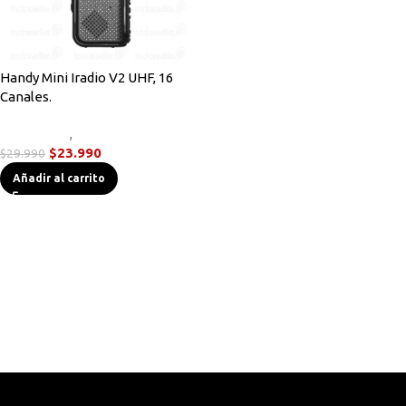
Handy Mini Iradio V2 UHF, 16
Canales.
Novedades
,
Radios Handys
$
23.990
$
29.990
Añadir al carrito