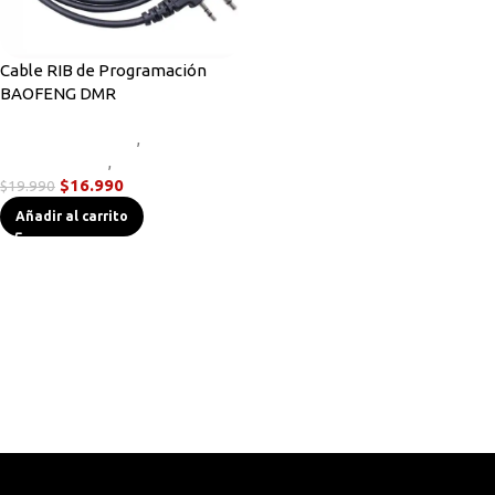
Cable RIB de Programación
BAOFENG DMR
Accesorios Radios
,
Cables de
Programación
,
Radios DMR
$
16.990
$
19.990
Añadir al carrito