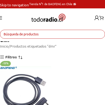
Tienda N°1 de BAOFENG en Chile 📻
Skip to navigation
Skip to main content
dmr
Inicio
Productos etiquetados “dmr”
Filtros
-15%