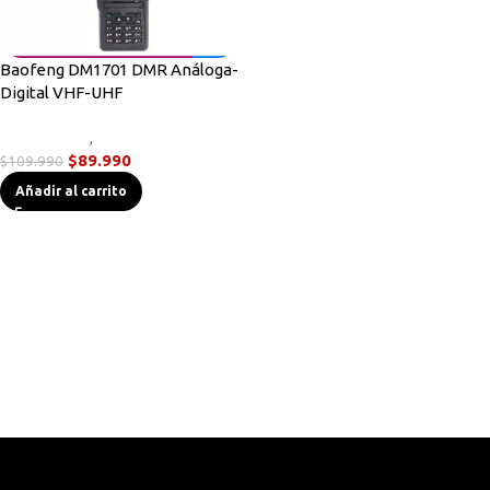
Baofeng DM1701 DMR Análoga-
Digital VHF-UHF
Radios DMR
,
Radios Handys
$
89.990
$
109.990
Añadir al carrito