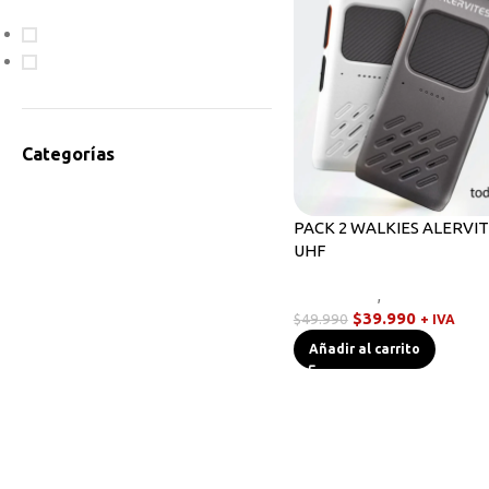
En oferta
Disponible
Categorías
Accesorios Radios
Antenas
PACK 2 WALKIES ALERVIT
UHF
Bodycam
Cables de Programación
Novedades
,
Radios Handy
Equipos HF
$
39.990
$
49.990
+ IVA
Instrumentos de Medición
Añadir al carrito
Linternas Tácticas
Micrófonos Parlante
Novedades
Otros
Radios Base/Móvil
Radios DMR