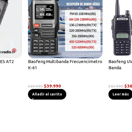
ES AT2
Baofeng Multibanda Frecuencímetro
Baofeng UV
K-61
Banda.
s
Novedades
,
Radios Handys
Radios Han
$
39.990
$
36
$
49.990
$
43.990
Añadir al carrito
Leer más