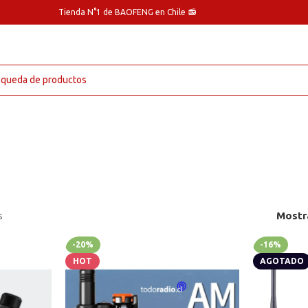
Tienda N°1 de BAOFENG en Chile 📻
s
Mostr
-20%
-16%
HOT
AGOTADO