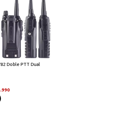
82 Doble PTT Dual
dys
.990