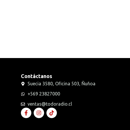
Radios Handys
Sin categorizar
Transmisores FM
Walkies POC
Contáctanos
Suecia 3580, Oficina 503, Ñuñoa
+569 23827000
ventas@todoradio.cl