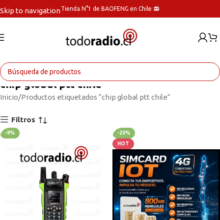
Tienda N°1 de BAOFENG en Chile 📻
Skip to navigation
Skip to main content
chip global ptt chile
Inicio
Productos etiquetados “chip global ptt chile”
Filtros
-9%
-20%
HOT