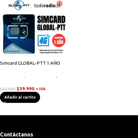
Simcard GLOBAL-PTT 1 AÑO
Novedades
,
Radios Handys
,
Walkies POC
$
39.990
$
44.990
+ IVA
Añadir al carrito
Contáctanos