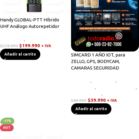
Handy GLOBAL-PTT Híbrido
UHF Análogo Autorepetidor
Novedades
,
Walkies POC
$
199.990
$
219.990
+ IVA
SIMCARD 1 AÑO IOT, para
Añadir al carrito
ZELLO, GPS, BODYCAM,
CAMARAS SEGURIDAD
Bodycam
,
Equipos HF
,
Novedades
,
Radios Base/Móvil
,
Radios Handys
,
Walkies POC
$
39.990
$
49.990
+ IVA
Añadir al carrito
-11%
HOT