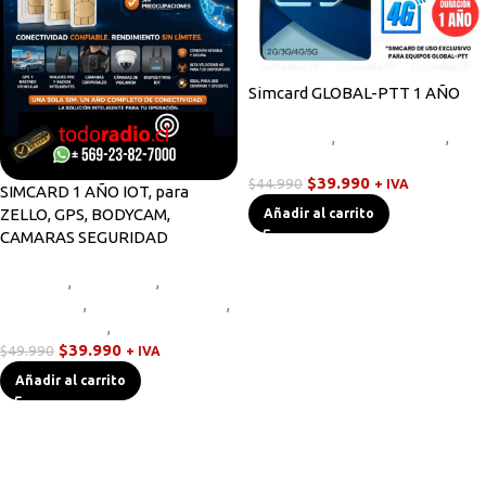
Simcard GLOBAL-PTT 1 AÑO
Novedades
,
Radios Handys
,
Walkies POC
$
39.990
$
44.990
+ IVA
SIMCARD 1 AÑO IOT, para
ZELLO, GPS, BODYCAM,
Añadir al carrito
CAMARAS SEGURIDAD
Bodycam
,
Equipos HF
,
Novedades
,
Radios Base/Móvil
,
Radios Handys
,
Walkies POC
$
39.990
$
49.990
+ IVA
Añadir al carrito