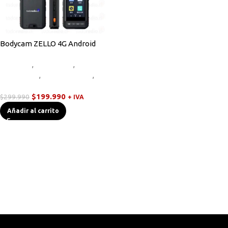
Bodycam ZELLO 4G Android
Bodycam
,
Equipos HF
,
Novedades
,
Radios Handys
,
Walkies POC
$
199.990
$
299.990
+ IVA
Añadir al carrito