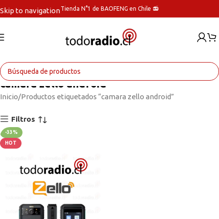
Tienda N°1 de BAOFENG en Chile 📻
Skip to navigation
Skip to main content
camara zello android
Inicio
Productos etiquetados “camara zello android”
Filtros
-33%
HOT