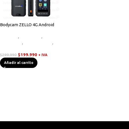
Bodycam ZELLO 4G Android
Bodycam
,
Equipos HF
,
Novedades
,
Radios Handys
,
Walkies POC
$
199.990
$
299.990
+ IVA
Añadir al carrito