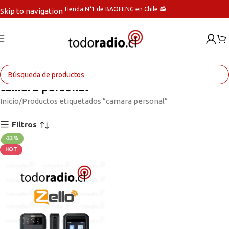
Tienda N°1 de BAOFENG en Chile 📻
Skip to navigation
Skip to main content
camara personal
Inicio
Productos etiquetados “camara personal”
Filtros
-33%
HOT