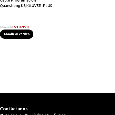
Cable Programación
Quansheng K5,K6,UV5R-PLUS
Cables de Programación
,
Radios
Handys
$
10.990
$
14.990
Añadir al carrito
Contáctanos