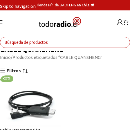
Tienda N°1 de BAOFENG en Chile 📻
Skip to navigation
Skip to main content
CABLE QUANSHENG
Inicio
Productos etiquetados “CABLE QUANSHENG”
Filtros
-27%