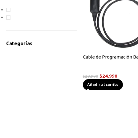
En oferta
Disponible
Categorías
Accesorios Radios
Cable de Programación B
Antenas
Cables de Programación
Bodycam
$
24.990
$
29.990
Cables de Programación
Añadir al carrito
Equipos HF
Instrumentos de Medición
Linternas Tácticas
Micrófonos Parlante
Novedades
Otros
Radios Base/Móvil
Radios DMR