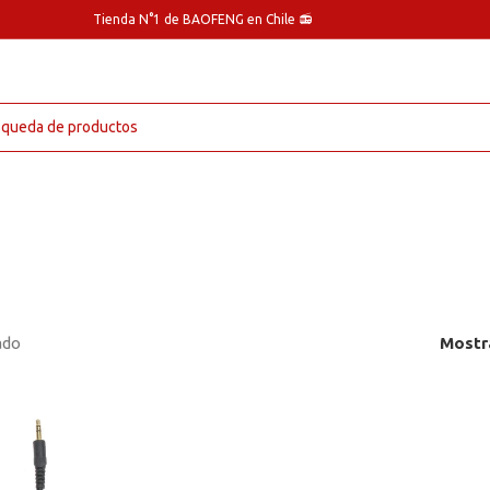
Tienda N°1 de BAOFENG en Chile 📻
ado
Mostr