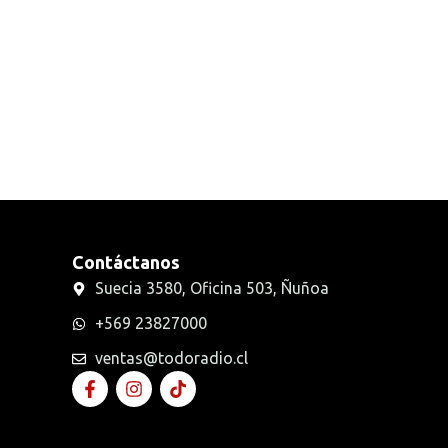
Radios Handys
Sin categorizar
Transmisores FM
Walkies POC
Contáctanos
Suecia 3580, Oficina 503, Ñuñoa
+569 23827000
ventas@todoradio.cl