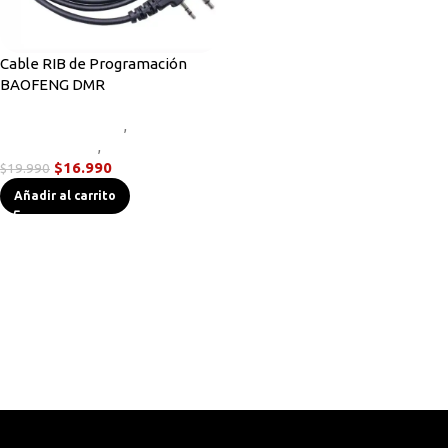
Cable RIB de Programación
BAOFENG DMR
Accesorios Radios
,
Cables de
Programación
,
Radios DMR
$
16.990
$
19.990
Añadir al carrito