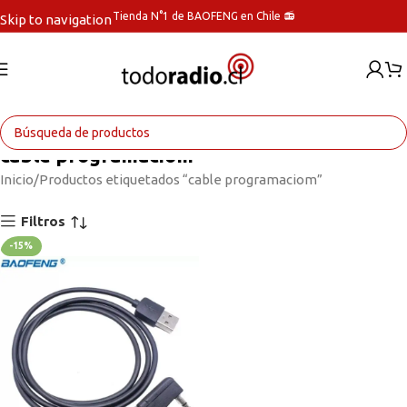
Tienda N°1 de BAOFENG en Chile 📻
Skip to navigation
Skip to main content
cable programaciom
Inicio
Productos etiquetados “cable programaciom”
Filtros
-15%