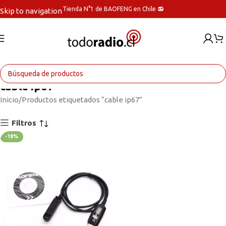
Tienda N°1 de BAOFENG en Chile 📻
Skip to navigation
Skip to main content
cable ip67
Inicio
Productos etiquetados “cable ip67”
Filtros
-18%