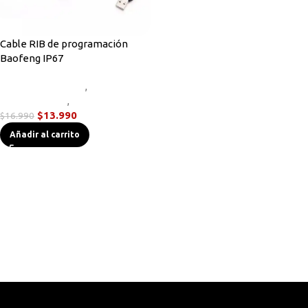
Cable RIB de programación
Baofeng IP67
Accesorios Radios
,
Cables de
Programación
,
Sin categorizar
$
13.990
$
16.990
Añadir al carrito