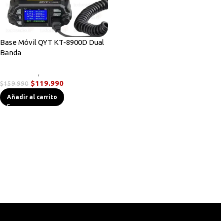
Base Móvil QYT KT-8900D Dual
Banda
Novedades
,
Radios Base/Móvil
$
119.990
$
159.990
Añadir al carrito