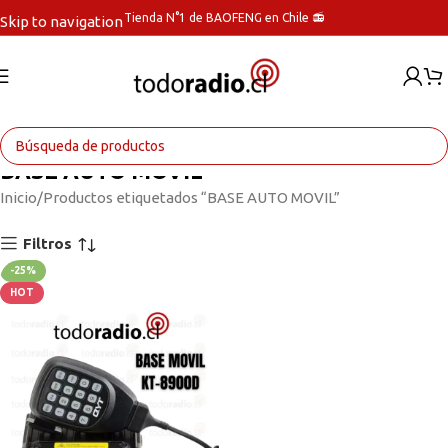
Tienda N°1 de BAOFENG en Chile 📻
Skip to navigation
Skip to main content
BASE AUTO MOVIL
Inicio
Productos etiquetados “BASE AUTO MOVIL”
Filtros
-25%
HOT