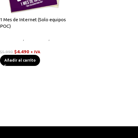
1 Mes de Internet (Solo equipos
POC)
Equipos HF
,
Novedades
,
Walkies
POC
$
4.490
$
5.990
+ IVA
Añadir al carrito