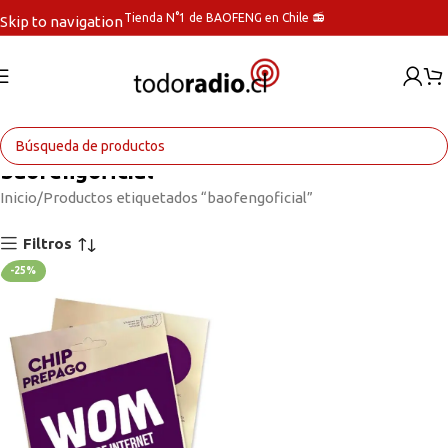
Tienda N°1 de BAOFENG en Chile 📻
Skip to navigation
Skip to main content
baofengoficial
Inicio
Productos etiquetados “baofengoficial”
Filtros
-25%