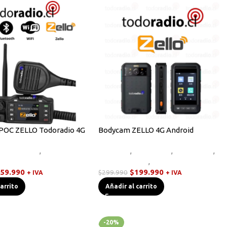
 POC ZELLO Todoradio 4G
Bodycam ZELLO 4G Android
Novedades
,
Radios
Bodycam
,
Equipos HF
,
Novedades
,
lkies POC
Radios Handys
,
Walkies POC
59.990
$
199.990
$
299.990
+ IVA
+ IVA
carrito
Añadir al carrito
-20%