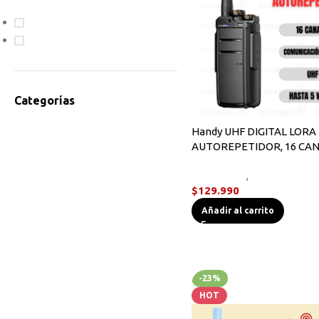
En oferta
Disponible
Categorías
Accesorios Radios
Handy UHF DIGITAL LORA
AUTOREPETIDOR, 16 CA
Antenas
Bodycam
Novedades
,
Radios Handy
Cables de Programación
$
129.990
Equipos HF
Añadir al carrito
Instrumentos de Medición
Linternas Tácticas
Micrófonos Parlante
Novedades
-23%
Otros
HOT
Radios Base/Móvil
Radios DMR