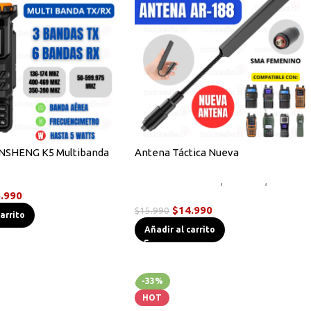
NSHENG K5 Multibanda
Antena Táctica Nueva
dys
Accesorios Radios
,
Antenas
,
.990
Novedades
$
14.990
$
15.990
carrito
Añadir al carrito
-33%
HOT