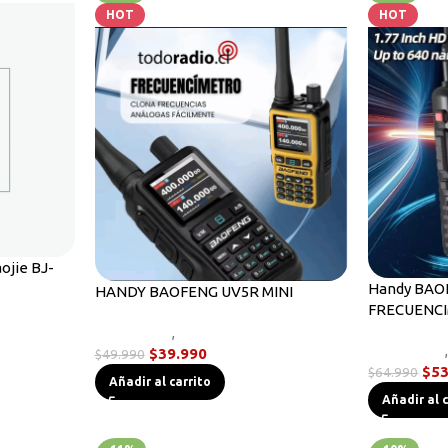
HOT
HOT
ojie BJ-
Handy BAO
HANDY BAOFENG UV5R MINI
FRECUENC
Novedades
Novedades
,
Radios Handys
Novedades
$
39.990
$
49.990
$
53
$
64.990
Añadir al carrito
Añadir al 