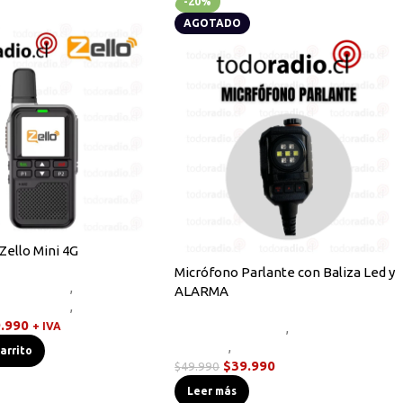
-20%
AGOTADO
Zello Mini 4G
Micrófono Parlante con Baliza Led y
Novedades
,
Radios
ALARMA
 categorizar
,
Walkies POC
.990
+ IVA
Accesorios Radios
,
Micrófonos
Parlante
,
Novedades
carrito
$
39.990
$
49.990
Leer más