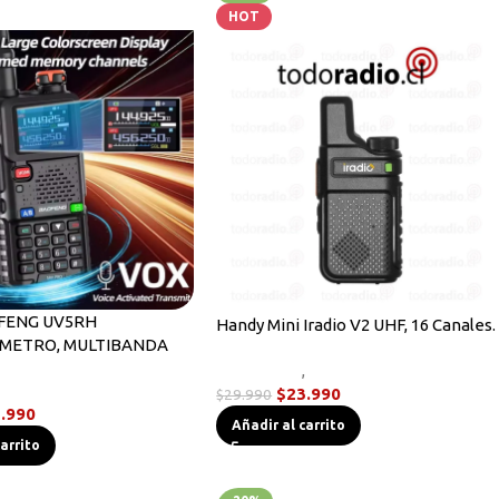
HOT
FENG UV5RH
Handy Mini Iradio V2 UHF, 16 Canales.
IMETRO, MULTIBANDA
Novedades
,
Radios Handys
,
Radios Handys
$
23.990
$
29.990
.990
Añadir al carrito
carrito