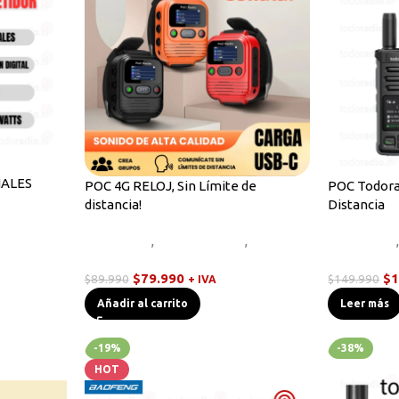
NALES
POC 4G RELOJ, Sin Límite de
POC Todorad
distancia!
Distancia
s
Equipos HF
,
Radios Handys
,
Walkies
Novedades
POC
Walkies PO
$
79.990
$
1
$
89.990
$
149.990
+ IVA
Añadir al carrito
Leer más
-19%
-38%
HOT