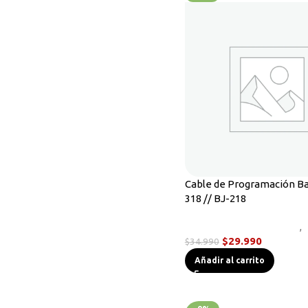
Cable de Programación Ba
318 // BJ-218
Cables de Programación
,
$
29.990
$
34.990
Añadir al carrito