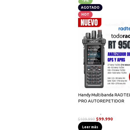
-9%
AGOTADO
HOT
Handy Multibanda RADTE
PRO AUTOREPETIDOR
Novedades
,
Radios Handy
$
99.990
$
109.990
Leer más