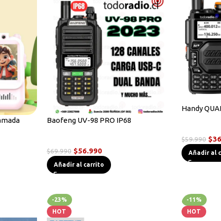
Handy QUA
lamada
Baofeng UV-98 PRO IP68
Radios Han
$
36
$
59.990
Radios Handys
s
$
56.990
$
69.990
Añadir al 
Añadir al carrito
-23%
-11%
HOT
HOT