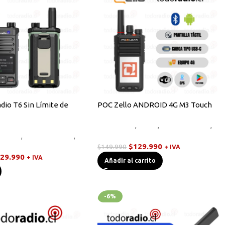
io T6 Sin Límite de
POC Zello ANDROID 4G M3 Touch
Equipos HF
,
Otros
,
Radios Handys
,
,
Otros
,
Radios Handys
,
Walkies POC
C
$
129.990
$
149.990
+ IVA
29.990
+ IVA
Añadir al carrito
-6%