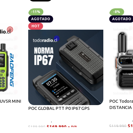
-11%
-8%
AGOTADO
AGOTADO
HOT
UV5R MINI
POC Todora
DISTANCIA
POC GLOBAL PTT P0 IP67 GPS
s
Novedades
Novedades
,
Walkies POC
$
1
$
119.990
$
169.990
$
189.990
+ IVA