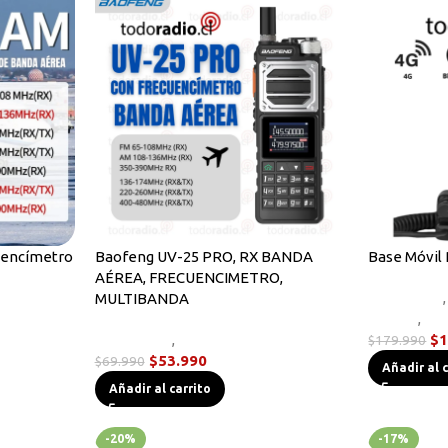
uencímetro
Baofeng UV-25 PRO, RX BANDA
Base Móvil
AÉREA, FRECUENCIMETRO,
Equipos HF
,
MULTIBANDA
s
Handys
,
Wa
Novedades
,
Radios Handys
$
1
$
179.990
$
53.990
$
69.990
Añadir al 
Añadir al carrito
-20%
-17%