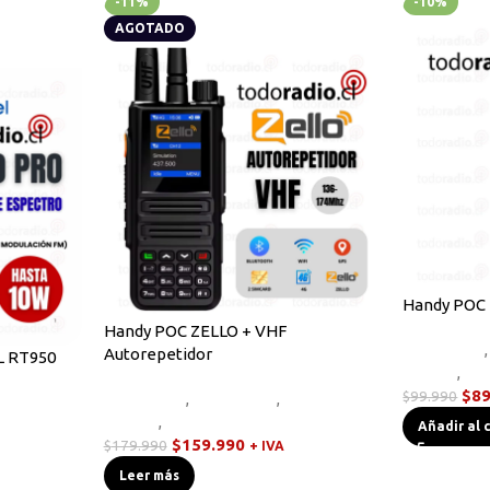
-11%
-10%
AGOTADO
Handy POC 
Handy POC ZELLO + VHF
Equipos HF
,
Autorepetidor
L RT950
Handys
,
Sin
$
89
$
99.990
Equipos HF
,
Novedades
,
Radios
Handys
,
Walkies POC
s
Añadir al 
$
159.990
$
179.990
+ IVA
Leer más