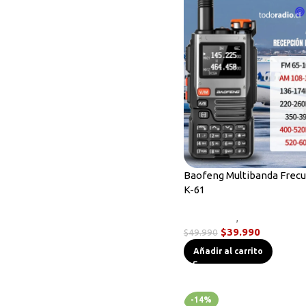
Baofeng Multibanda Frec
K-61
Novedades
,
Radios Handy
$
39.990
$
49.990
Añadir al carrito
-14%