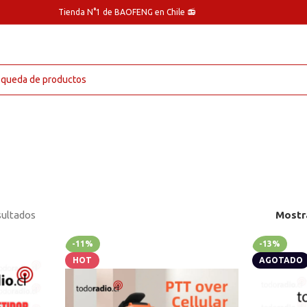
Tienda N°1 de BAOFENG en Chile 📻
sultados
Mostr
-11%
-13%
HOT
AGOTADO