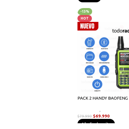
-13%
HOT
PACK 2 HANDY BAOFENG 
Novedades
,
Radios Handy
$
69.990
$
79.990
Añadir al carrito