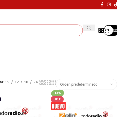
$
0
ar
9
12
18
24
-13%
HOT