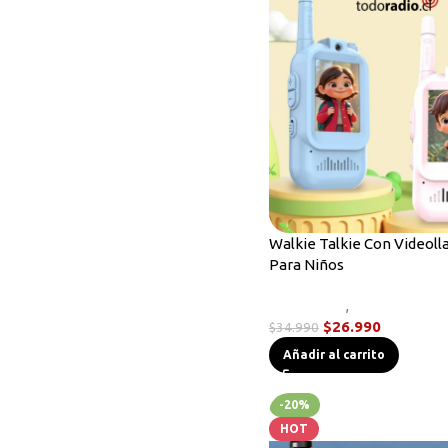
Radios Handys
Sin categorizar
Transmisores FM
Walkies POC
Walkie Talkie Con Videol
Para Niños
Novedades
,
Radios Handy
$
26.990
$
34.990
Añadir al carrito
-20%
HOT