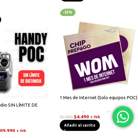
-25%
1 Mes de Internet (Solo equipos POC)
dio SIN LÍMITE DE
Equipos HF
,
Novedades
,
Walkies POC
$
4.490
$
5.990
+ IVA
,
Walkies POC
Añadir al carrito
09.990
+ IVA