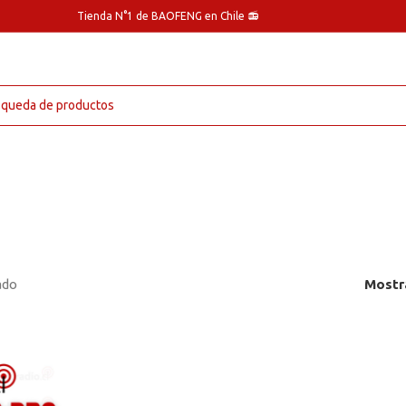
Tienda N°1 de BAOFENG en Chile 📻
ado
Mostr