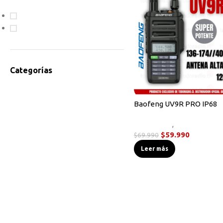
En oferta
Disponible
Categorías
Accesorios Radios
Antenas
Baofeng UV9R PRO IP68
Bodycam
Novedades
,
Radios Handy
Cables de Programación
$
59.990
$
69.990
Equipos HF
Leer más
Instrumentos de Medición
Linternas Tácticas
Micrófonos Parlante
Novedades
Otros
Radios Base/Móvil
Radios DMR