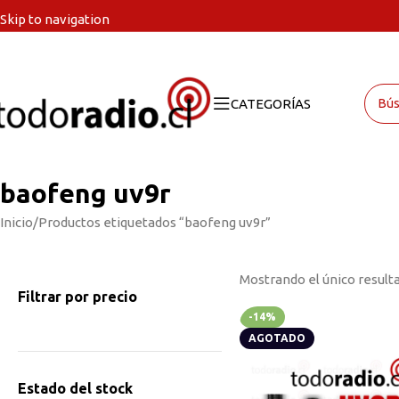
Skip to navigation
Skip to main content
CATEGORÍAS
baofeng uv9r
Inicio
Productos etiquetados “baofeng uv9r”
Mostrando el único result
Filtrar por precio
-14%
AGOTADO
Estado del stock