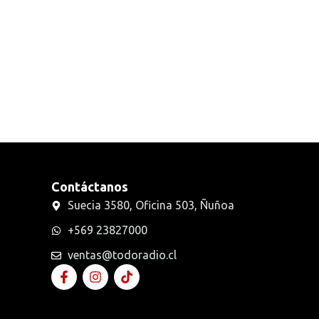
Radios Handys
Sin categorizar
Transmisores FM
Walkies POC
Contáctanos
Suecia 3580, Oficina 503, Ñuñoa
+569 23827000
ventas@todoradio.cl