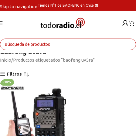
Tienda N°1 de BAOFENG en Chile 📻
Skip to navigation
Skip to main content
baofeng uv5ra
Inicio
Productos etiquetados “baofeng uv5ra”
Filtros
-10%