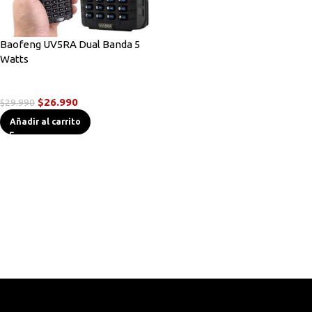
Baofeng UV5RA Dual Banda 5
Watts
Radios Handys
$
26.990
$
29.990
Añadir al carrito