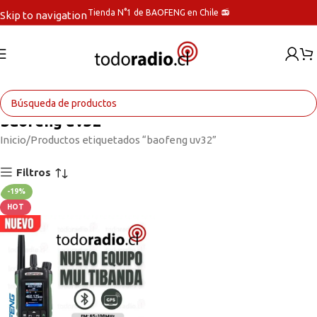
Tienda N°1 de BAOFENG en Chile 📻
Skip to navigation
Skip to main content
baofeng uv32
Inicio
Productos etiquetados “baofeng uv32”
Filtros
-19%
HOT