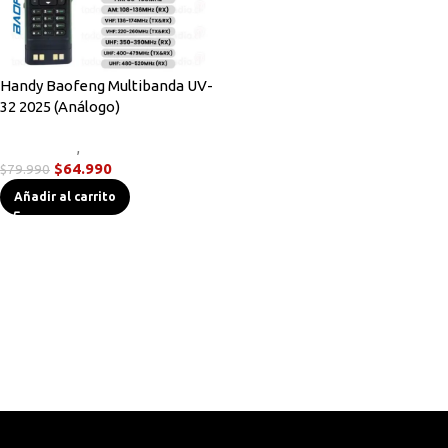
Handy Baofeng Multibanda UV-
32 2025 (Análogo)
Novedades
,
Radios Handys
$
64.990
$
79.990
Añadir al carrito