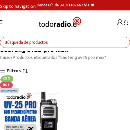
Tienda N°1 de BAOFENG en Chile 📻
Skip to navigation
Skip to main content
baofeng uv25 pro max
Inicio
Productos etiquetados “baofeng uv25 pro max”
Filtros
-23%
HOT