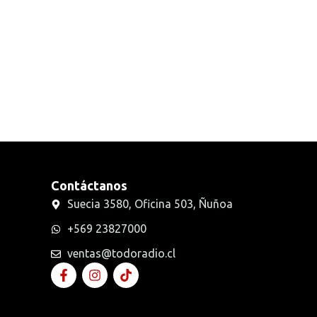
Radios Handys
Sin categorizar
Transmisores FM
Walkies POC
Contáctanos
Suecia 3580, Oficina 503, Ñuñoa
+569 23827000
ventas@todoradio.cl