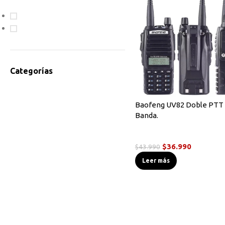
En oferta
Disponible
Categorías
Accesorios Radios
Antenas
Baofeng UV82 Doble PTT 
Banda.
Bodycam
Cables de Programación
Radios Handys
Equipos HF
$
36.990
$
43.990
Instrumentos de Medición
Leer más
Linternas Tácticas
Micrófonos Parlante
Novedades
Otros
Radios Base/Móvil
Radios DMR