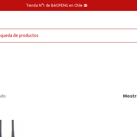
Tienda N°1 de BAOFENG en Chile 📻
ado
Mostr