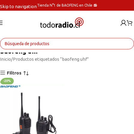
Tienda N°1 de BAOFENG en Chile 📻
Skip to navigation
Skip to main content
baofeng uhf
Inicio
Productos etiquetados “baofeng uhf”
Filtros
-20%