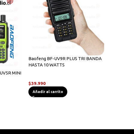
Baofeng BF-UV9R PLUS TRI BANDA
HASTA 10 WATTS
UV5R MINI
Radios Handys
$
39.990
s
Añadir al carrito