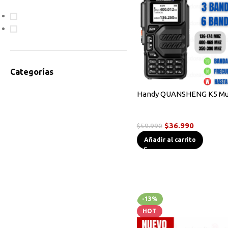
En oferta
Disponible
Categorías
Accesorios Radios
Handy QUANSHENG K5 Mu
Antenas
Radios Handys
Bodycam
$
36.990
$
59.990
Cables de Programación
Añadir al carrito
Equipos HF
Instrumentos de Medición
Linternas Tácticas
Micrófonos Parlante
Novedades
-13%
Otros
HOT
Radios Base/Móvil
Radios DMR