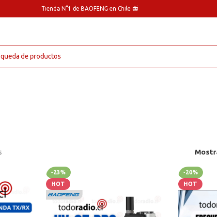
Tienda N°1 de BAOFENG en Chile 📻
s
Mostr
-23%
-20%
HOT
HOT