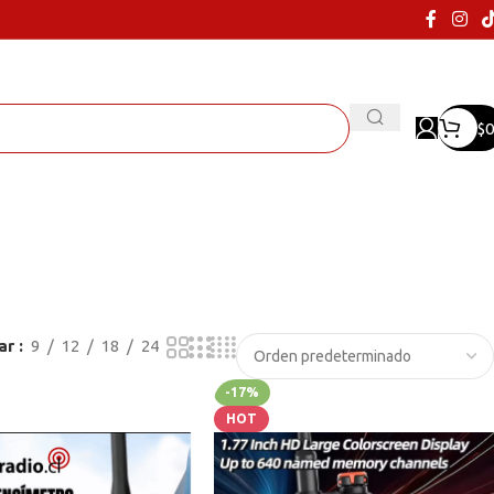
$
0
ar
9
12
18
24
-17%
HOT