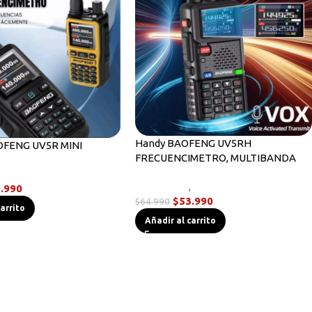
Handy BAOFENG UV5RH
FENG UV5R MINI
FRECUENCIMETRO, MULTIBANDA
,
Radios Handys
Novedades
,
Radios Handys
.990
$
53.990
$
64.990
carrito
Añadir al carrito