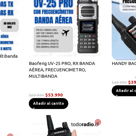
ltibanda
Baofeng UV-25 PRO, RX BANDA
HANDY BAO
AÉREA, FRECUENCIMETRO,
Novedades
MULTIBANDA
$
39
$
49.990
Novedades
,
Radios Handys
Añadir al 
$
53.990
$
69.990
Añadir al carrito