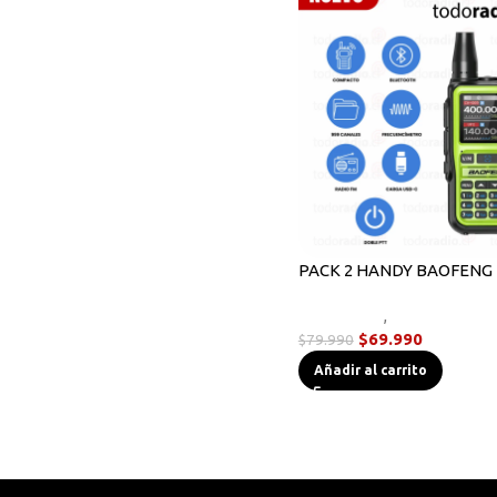
Radios Handys
Sin categorizar
Transmisores FM
Walkies POC
PACK 2 HANDY BAOFENG 
Novedades
,
Radios Handy
$
69.990
$
79.990
Añadir al carrito