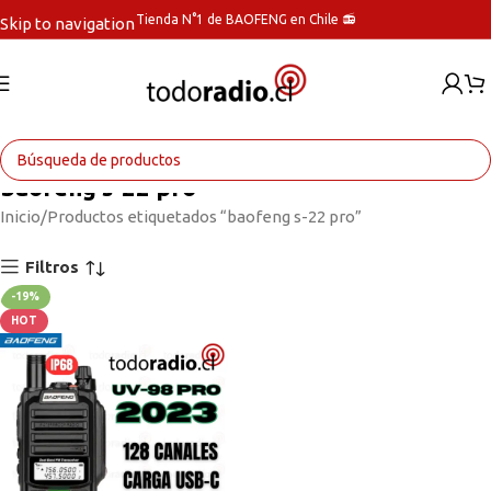
Tienda N°1 de BAOFENG en Chile 📻
Skip to navigation
Skip to main content
baofeng s-22 pro
Inicio
Productos etiquetados “baofeng s-22 pro”
Filtros
-19%
HOT